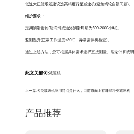
低速大扭矩场景建议选高精度行星减速机(避免蜗轮自锁问题)。
维护要求
：
定期润滑齿轮(脂润滑或油浴润滑周期为500-2000小时)。
监测温升(正常工作温度≤80℃，异常需停机检查)。
通过上述方法，您可根据具体需求选择直接测量、理论计算或调
此文关键词:
减速机
上一篇:
各类减速机应用特点是什么，目前市面上有哪些种类减速机
产品推荐