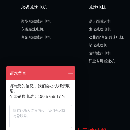
永磁减速电机
减速电机
微型永磁减速电机
硬齿面减速机
永磁减速电机
齿轮减速电机
直角永磁减速电机
双曲面/直角减速电机
蜗轮减速机
微型减速电机
行业专用减速机
请您留言
填写您的信息，我们会尽快和您联
系。
全国销售电话：190 5756 1776