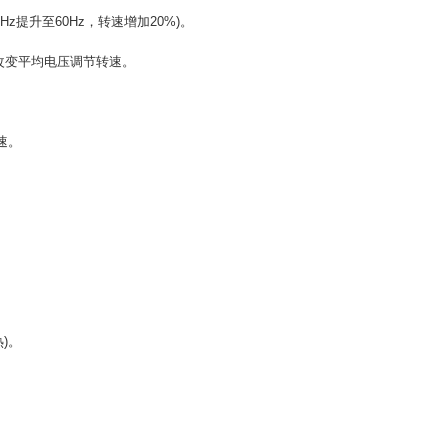
z提升至60Hz，转速增加20%)。
改变平均电压调节转速。
速。
)。