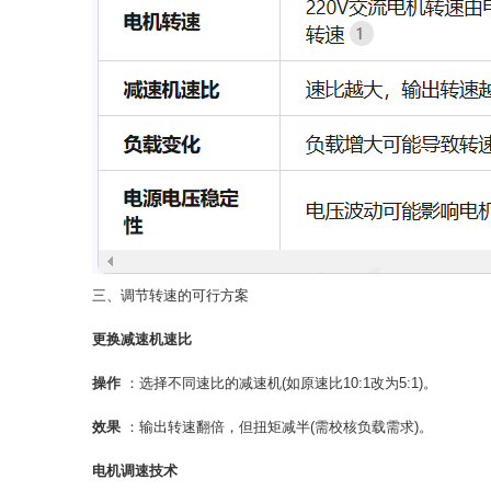
三、调节转速的可行方案
更换减速机速比
操作
：选择不同速比的减速机(如原速比10:1改为5:1)。
效果
：输出转速翻倍，但扭矩减半(需校核负载需求)。
电机调速技术