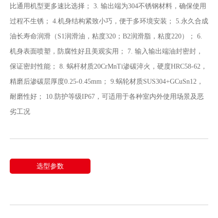
比通用机型更多速比选择； 3. 输出端为304不锈钢材料，确保使用
过程不生锈； 4.机身结构紧致小巧，便于多环境安装； 5.永久合成
油长寿命润滑（S1润滑油，粘度320；B2润滑脂，粘度220）； 6.
机身表面喷塑，防腐性好且美观实用； 7. 输入输出端油封密封，
保证密封性能； 8. 蜗杆材质20CrMnTi渗碳淬火，硬度HRC58-62，
精磨后渗碳层厚度0.25-0.45mm； 9.蜗轮材质SUS304+GCuSn12，
耐磨性好； 10.防护等级IP67，可适用于各种室内外使用场景及恶
劣工况
选型参数