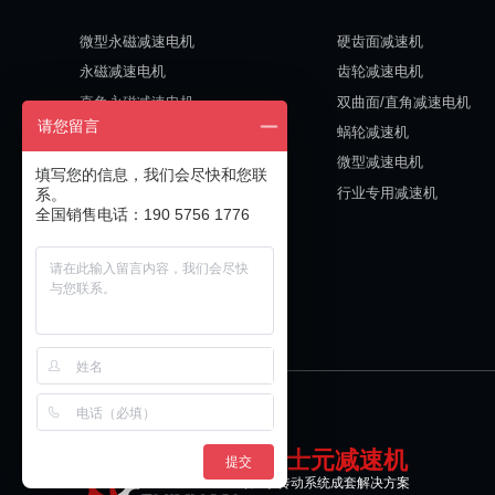
微型永磁减速电机
硬齿面减速机
永磁减速电机
齿轮减速电机
直角永磁减速电机
双曲面/直角减速电机
请您留言
蜗轮减速机
微型减速电机
填写您的信息，我们会尽快和您联
行业专用减速机
系。
全国销售电话：190 5756 1776
台湾士元减速机
提交
专注于传动系统成套解决方案