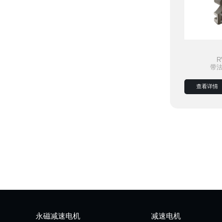
R
带
查看详情
永磁减速电机
减速电机