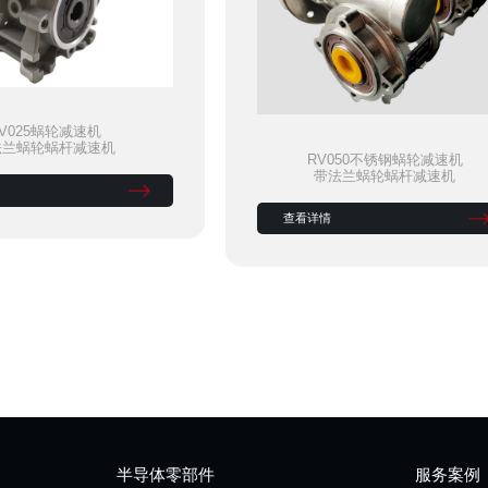
V025蜗轮减速机
法兰蜗轮蜗杆减速机
RV050不锈钢蜗轮减速机
带法兰蜗轮蜗杆减速机
查看详情
半导体零部件
服务案例