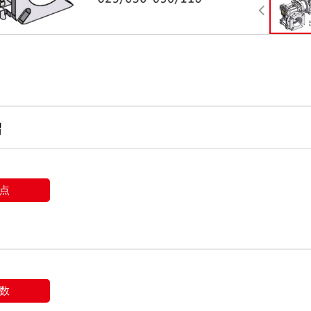
绍
点
数