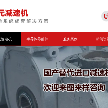
减速电机
半导体零部件
服务案例
新闻资