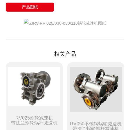
产品图纸
相关产品
RV025蜗轮减速机
带法兰蜗轮蜗杆减速机
RV050不锈钢蜗轮减速机
带法兰蜗轮蜗杆减速机