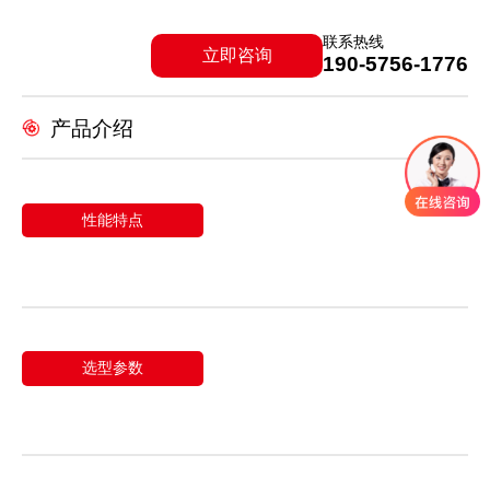
联系热线
立即咨询
190-5756-1776
产品介绍
性能特点
选型参数