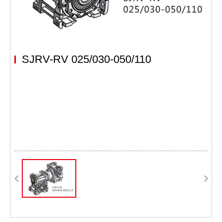
SJRV-RV 025/030-050/110