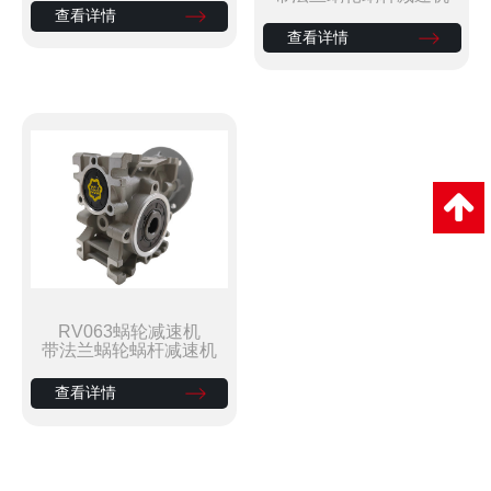
查看详情
查看详情
RV063蜗轮减速机
带法兰蜗轮蜗杆减速机
查看详情