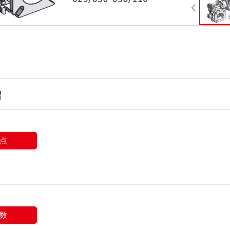
绍
点
数