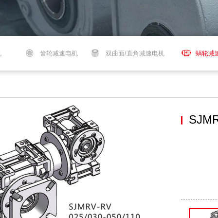
机
齿轮减速电机
双曲面/直角减速电机
蜗轮减
SJMR