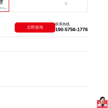
联系热线
立即咨询
190-5756-1776