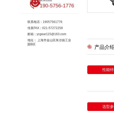
190-5756-1776
联系电话：
19057561776
传真FAX：
021-57272258
邮箱：
ycgear115@163.com
地址：
上海市金山区朱泾镇工业
园B区
产品介
性能特
选型参