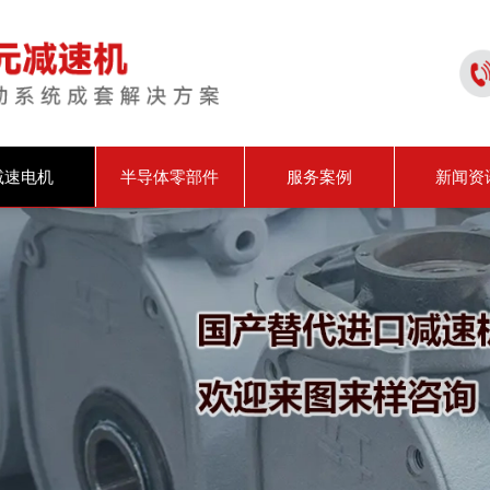
减速电机
半导体零部件
服务案例
新闻资