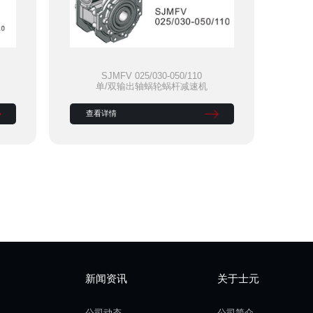
SJMFV 025/030-050/110
单/双输出轴蜗轮蜗杆减速机
查看详情
新闻资讯
关于士元
公司动态
公司简介