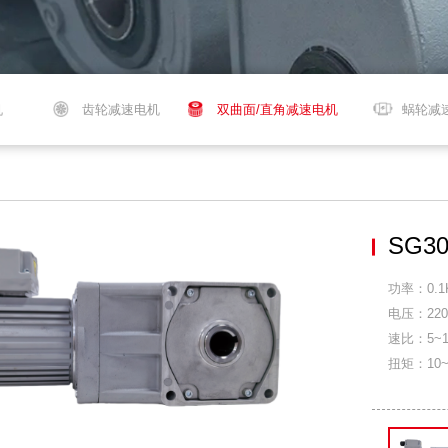
机
齿轮减速电机
双曲面/直角减速电机
蜗轮减
SG3
功率：0.1
电压：220
速比：5~1
扭矩：10~