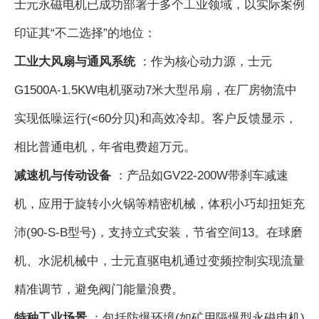
士元永磁电机已成功部署于多个工业领域，以实际案例
印证其“不二选择”的地位：
工业大风扇与通风系统
：作为核心动力源，士元
G1500A-1.5KW电机驱动7米大型吊扇，在厂房物流中
实现低噪运行(<60分贝)和高效冷却。客户反馈显示，
相比普通电机，年省电费超万元。
减速机与传动设备
：产品如GV22-200W带刹车减速
机，应用于旋转小火锅等精密机械，体积小巧却扭矩充
沛(90-S-B型号)，支持立式安装，节省空间13。在球磨
机、水泥机械中，士元直驱电机通过变频控制实现流量
精准调节，避免阀门能量浪费。
特种工业场景
：包括防爆环境(如矿用隔爆型永磁电机)