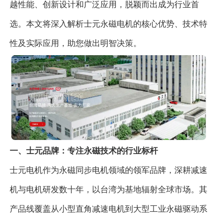
越性能、创新设计和广泛应用，脱颖而出成为行业首
选。本文将深入解析士元永磁电机的核心优势、技术特
性及实际应用，助您做出明智决策。
一、士元品牌：专注永磁技术的行业标杆
士元电机作为永磁同步电机领域的领军品牌，深耕减速
机与电机研发数十年，以台湾为基地辐射全球市场。其
产品线覆盖从小型直角减速电机到大型工业永磁驱动系