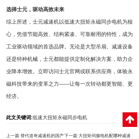
选择士元，驱动高效未来
综上所述，士元减速机以低速大扭矩永磁同步电机为核
心，凭借节能高效、结构紧凑、可靠耐用的特性，成为
工业驱动领域的首选品牌。无论是大型吊扇、减速设备
还是特种机械，士元都能提供定制化解决方案，助力企
业降本增效。立即访问士元官网或联系供应商，体验永
磁科技带来的变革之力——让每一次转动都更智能、更
经济。
此文关键词:
低速大扭矩永磁同步电机
上一篇:
替代道奇减速机的国产
下一篇:
大扭矩伺服电机配哪种减速