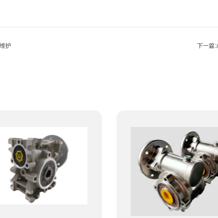
维护
下一篇: