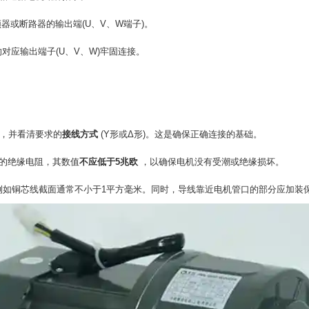
变频器或断路器的输出端(U、V、W端子)。
对应输出端子(U、V、W)牢固连接。
V，并看清要求的
接线方式
(Y形或Δ形)。这是确保正确连接的基础。
组的绝缘电阻，其数值
不应低于5兆欧
，以确保电机没有受潮或绝缘损坏。
如铜芯线截面通常不小于1平方毫米。同时，导线靠近电机管口的部分应加装