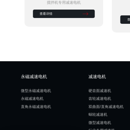
搅拌机专用减速电机
查看详情
永磁减速电机
减速电机
微型永磁减速电机
硬齿面减速机
永磁减速电机
齿轮减速电机
直角永磁减速电机
双曲面/直角减速电机
蜗轮减速机
微型减速电机