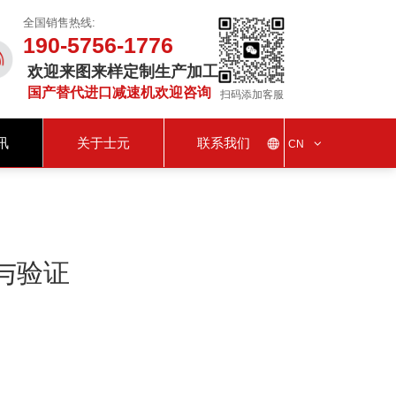
全国销售热线:
190-5756-1776
欢迎来图来样定制生产加工
国产替代进口减速机欢迎咨询
扫码添加客服
讯
关于士元
联系我们
CN
与验证