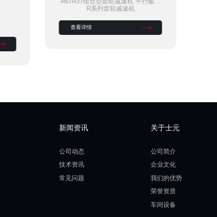
R67R37组合型齿轮减速机 平行输出
K1
减速机
R系列齿轮减速机
查看详情
新闻资讯
关于士元
公司动态
公司简介
技术资讯
企业文化
常见问题
我们的优势
荣誉资质
车间设备