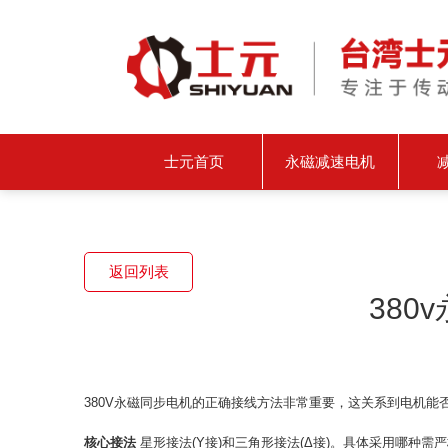
士元首页
永磁减速电机
返回列表
38
380V永磁同步电机的正确接线方法非常重要，这关系到电机
核心接法
星形接法(Y接)和三角形接法(Δ接)。具体采用哪种需