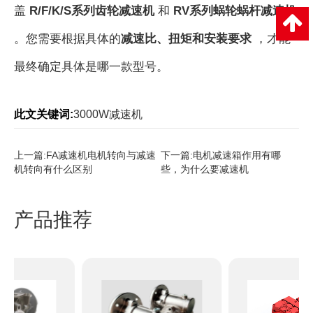
盖
R/F/K/S系列齿轮减速机
和
RV系列蜗轮蜗杆减速机
。您需要根据具体的
减速比、扭矩和安装要求
，才能
最终确定具体是哪一款型号。
此文关键词:
3000W减速机
上一篇:
FA减速机电机转向与减速
下一篇:
电机减速箱作用有哪
机转向有什么区别
些，为什么要减速机
产品推荐