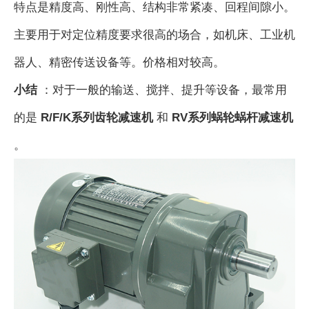
特点是精度高、刚性高、结构非常紧凑、回程间隙小。
主要用于对定位精度要求很高的场合，如机床、工业机
器人、精密传送设备等。价格相对较高。
小结
：对于一般的输送、搅拌、提升等设备，最常用
的是
R/F/K系列齿轮减速机
和
RV系列蜗轮蜗杆减速机
。