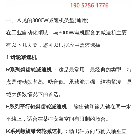
一、常见的3000W减速机类型(通用)
在工业自动化领域，与3000W电机配套的减速机主要
有以下几大类，您可以根据应用需求选择：
1.
齿轮减速机
R系列斜
齿轮减速机
：这是最常用、最经典的类型。特
点是传动效率高、噪音低、承载能力强、结构紧凑。是
绝大多数情况下的首选。
F系列平行轴斜
齿轮减速机
：输出轴和输入轴在同一水
平线上，适合在某些安装空间有限制的场合。
K系列螺旋锥齿轮减速机
：输出轴方向与输入轴垂直