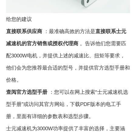
给您的建议
直接联系供应商
：最准确高效的方法是
直接联系士元
减速机的官方销售或授权代理商
。告诉他们您需要匹
配3000W电机，并提供上述的减速比、扭矩等要求，
他们会为您推荐最合适的型号，并提供官方选型手册和
价格。
查阅官方选型手册
：您可以在网上搜索“士元减速机选
型手册”或访问其官方网站，下载PDF版本的电工手
册，里面有详细的参数表和选型步骤。
士元减速机为3000W功率提供了丰富的选择，主要涵