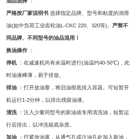
油品选择
：
严格按厂家说明书
选择指定品牌、型号和粘度的润滑
油(如中负荷工业齿轮油L-CKC 220、320等)。
严禁不
同品牌、不同型号的油品混用！
换油操作
：
停机
：在减速机尚有余温时进行(油温约40-50℃)，此
时油液稀薄，易于排放。
排油
：打开放油塞，将旧油彻底排入容器。可短暂开
机运行1-2分钟，以排出残留油液。
清洗
：注入少量同型号的新油或专用清洗油，短暂运
行后排出，以冲洗箱底杂质。
加油
：拧紧放油塞，从通气孔或注油孔处加入新油，