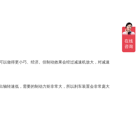
置可以做得更小巧、经济。但制动效果会经过减速机放大，对减速
输出轴转速低，需要的制动力矩非常大，所以刹车装置会非常庞大