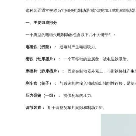
这种装置通常被称为“电磁失电制动器”或“弹簧加压式电磁制动器
一、主要组成部分
一个典型的电磁失电制动器包含以下几个关键部件：
电磁铁（线圈）：
通电时产生电磁吸力。
衔铁（动摩擦片）：
一个可移动的金属盘，被电磁铁吸附。
摩擦片（静摩擦片）：
固定在制动器外壳上，与衔铁接触产生
刹车盘（转子）：
与减速机的输入轴或输出轴刚性连接，是制
压力弹簧（一组）：
提供刹车的压力。
调节装置：
用于调整刹车片间隙和制动力矩。