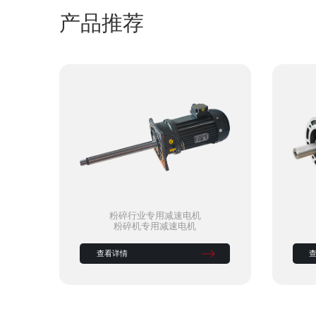
产品推荐
粉碎行业专用减速电机
粉碎机专用减速电机
查看详情