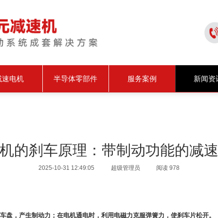
减速电机
半导体零部件
服务案例
新闻资
机的刹车原理：带制动功能的减
2025-10-31 12:49:05
超级管理员
阅读 978
车盘，产生制动力；在电机通电时，利用电磁力克服弹簧力，使刹车片松开。