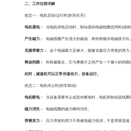
二、工作过程详解
状态一：电机启动/运行时(刹车松开)
电机通电：
当电机得电启动时，制动器的电磁线圈也同时(或稍
产生磁力：
电磁线圈产生强大的磁场，将衔铁吸向电磁铁方向
克服弹簧力：
这个电磁吸力足够大，能够克服压力弹簧的弹力
释放间隙：
衔铁被吸合，它与摩擦片之间产生一个微小的间隙(约
此时，减速机可以正常传递动力，设备运行。
状态二：电机停止时(刹车制动)
电机断电：
当设备需要停止或意外断电时，电机和制动器线圈
磁力消失：
电磁线圈的磁力瞬间消失。
弹簧发力：
压力弹簧的弹力不再被电磁力抵消，于是弹簧迅速