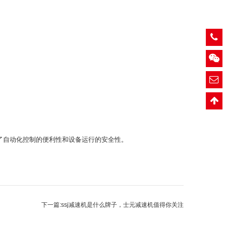
了自动化控制的便利性和设备运行的安全性。
下一篇:
ssj减速机是什么牌子，士元减速机值得你关注