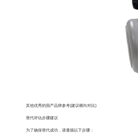
其他优秀的国产品牌参考(建议横向对比)
替代评估步骤建议
为了确保替代成功，请遵循以下步骤：