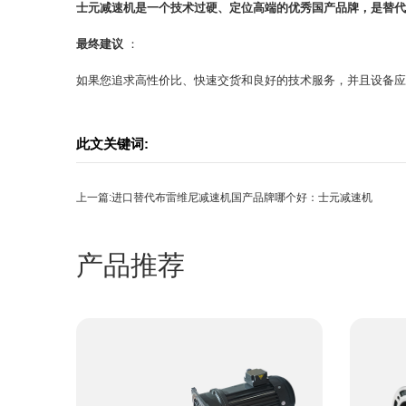
士元减速机是一个技术过硬、定位高端的优秀国产品牌，是替代意大
最终建议
：
如果您追求高性价比、快速交货和良好的技术服务，并且设备应
此文关键词:
上一篇:
进口替代布雷维尼减速机国产品牌哪个好：士元减速机
产品推荐