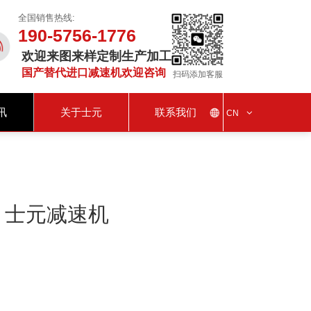
全国销售热线:
190-5756-1776
欢迎来图来样定制生产加工
国产替代进口减速机欢迎咨询
扫码添加客服
讯
关于士元
联系我们
CN
：士元减速机
。