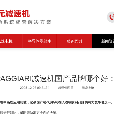
减速电机
半导体零部件
服务案例
新闻资
PAGGIARI减速机国产品牌哪个好
2025-12-03 09:21:34
超级管理员
阅读 569
中高端应用领域，它是国产替代SPAGGIARI等欧洲品牌的有力竞争者之一
牌进行对比，帮助您做出更全面的决策。