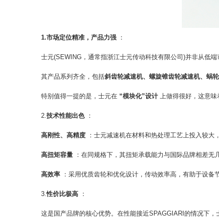
1.市场定位精准，产品力强
：
士元(SEWING，通常指浙江士元传动科技有限公司)并非从低端
其产品系列齐全，包括
斜
齿轮减速机
、螺旋锥
齿轮减速机
、蜗轮
特别值得一提的是，士元在
“模块化”设计
上做得很好，这意味着
2.
技术性能出色
：
高刚性、高精度
：士元减速机在材料和热处理工艺上投入较大
高扭矩容量
：在同规格下，其扭矩承载能力与国际品牌相差无
高效率
：采用优质齿轮和优化设计，传动效率高，有助于设备
3.
性价比极高
：
这是国产品牌的核心优势。在性能接近SPAGGIARI的情况下