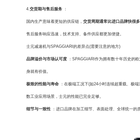
4.
交货期与售后服务
：
国内生产意味着更短的供应链，
交货周期通常比进口品牌快很多
售后服务响应迅速，技术支持、备件供应都更加便捷。
士元减速机与SPAGGIARI的差异点(需要注意的地方)
品牌溢价与市场认可度
：SPAGGIARI作为拥有数十年历史的
身就有价值。
极致的性能与寿命
：在极端工况下(如24小时连续超重载、极
数工业应用场景，士元的性能已完全足够。
细节与一致性
：进口品牌在加工细节、表面处理、全球统一的