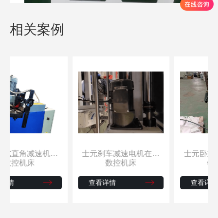
相关案例
角减速机在
士元刹车减速电机在皮
士元卧式马达
机上的应用
带机输送上的应用
纺织机械上
机床
数控机床
物流分
查看详情
查看详情