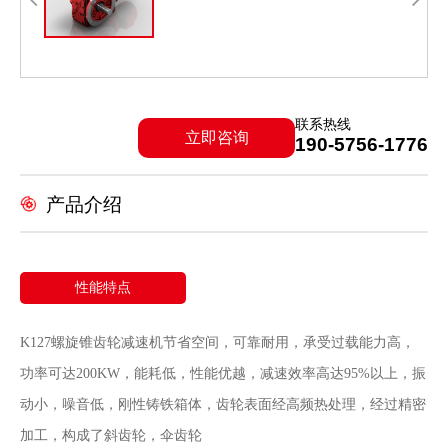
联系热线
立即咨询
190-5756-1776
产品介绍
性能特点
K127螺旋锥齿轮减速机节省空间，可靠耐用，承受过载能力高，
功率可达200KW，能耗低，性能优越，减速效率高达95%以上，振
动小，噪音低，刚性铸铁箱体，齿轮表面经高频热处理，经过精密
加工，构成了斜齿轮，伞齿轮